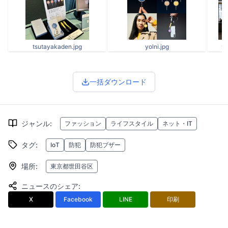
tsutayakaden.jpg
yolni.jpg
★
一括ダウンロード
ジャンル
:
ファッション
ライフスタイル
ネット・IT
タグ
:
IoT
防犯
防犯ブザー
場所
:
東京都世田谷区
ニュースのシェア
:
X
Facebook
LINE
印刷