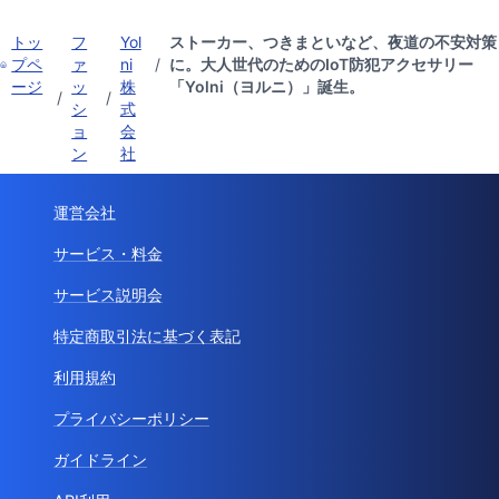
トッ
フ
Yol
ストーカー、つきまといなど、夜道の不安対策
プペ
ァ
ni
/
に。大人世代のためのIoT防犯アクセサリー
ージ
ッ
株
「Yolni（ヨルニ）」誕生。
/
/
シ
式
ョ
会
ン
社
運営会社
サービス・料金
サービス説明会
特定商取引法に基づく表記
利用規約
プライバシーポリシー
ガイドライン