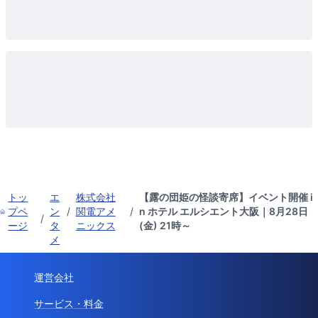
トッ
エ
株式会社
【露の団姫の怪談寄席】イベント開催 i
プペ
ン
/
関電アメ
/
n ホテル エルシエント大阪｜8月28日
/
ージ
タ
ニックス
(金) 21時～
メ
運営会社
サービス・料金