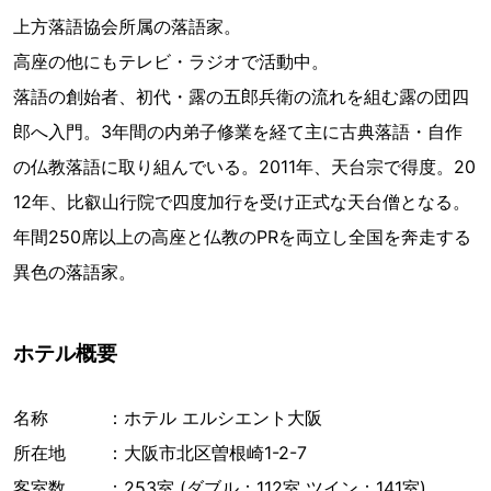
上方落語協会所属の落語家。
高座の他にもテレビ・ラジオで活動中。
落語の創始者、初代・露の五郎兵衛の流れを組む露の団四
郎へ入門。3年間の内弟子修業を経て主に古典落語・自作
の仏教落語に取り組んでいる。2011年、天台宗で得度。20
12年、比叡山行院で四度加行を受け正式な天台僧となる。
年間250席以上の高座と仏教のPRを両立し全国を奔走する
異色の落語家。
ホテル概要
名称 ：ホテル エルシエント大阪
所在地 ：大阪市北区曽根崎1-2-7
客室数 ：253室 (ダブル：112室 ツイン：141室)