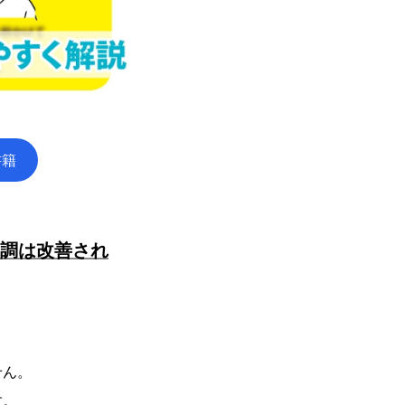
書籍
不調は改善され
せん。
す。