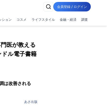
会員登録 / ログイン
ッション
コスメ
ライフスタイル
金融・経済
調査
専門医が教える
ンドル電子書籍
調は改善される
あさ出版