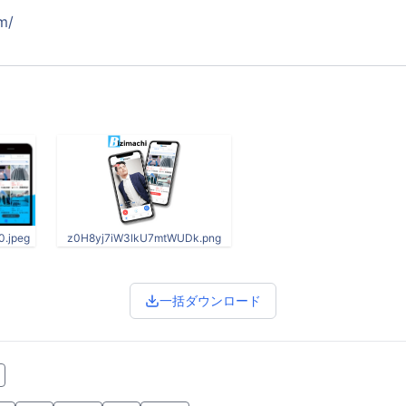
m/
.jpeg
z0H8yj7iW3lkU7mtWUDk.png
一括ダウンロード