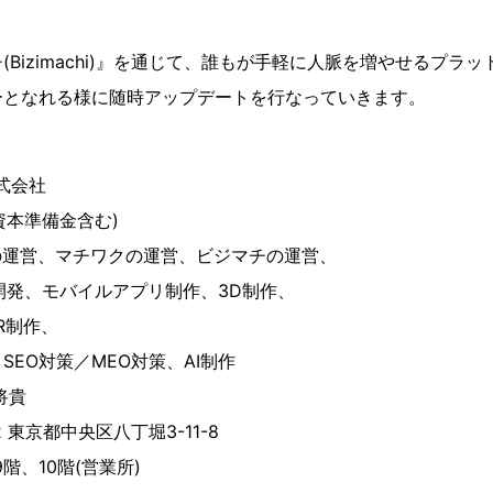
Bizimachi)』を通じて、誰もが手軽に人脈を増やせるプラ
ーとなれる様に随時アップデートを行なっていきます。
株式会社
(資本準備金含む)
reの運営、マチワクの運営、ビジマチの運営、
開発、モバイルアプリ制作、3D制作、
R制作、
EO対策／MEO対策、AI制作
将貴
2 東京都中央区八丁堀3-11-8
階、10階(営業所)