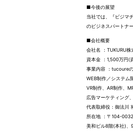
■今後の展望
当社では、『ビジマチ(
のビジネスパートナ
■会社概要
会社名 ：TUKURU
資本金 ：1,500万円
事業内容 ：tucou
WEB制作／システム
VR制作、AR制作、M
広告マーケティング、S
代表取締役：御法川 
所在地 ：〒104-003
美和ビル8階(本社)、9