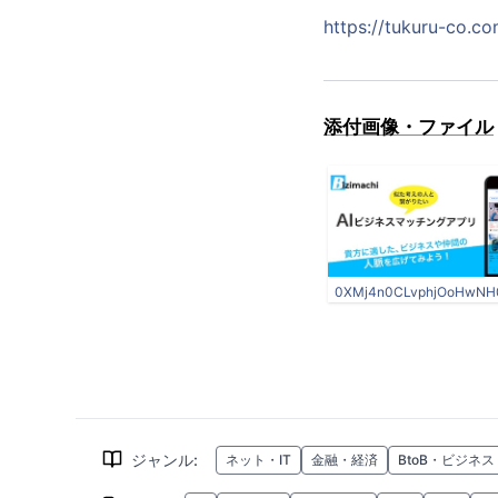
https://tukuru-co.co
添付画像・ファイル
0XMj4n0CLvphjOoHwNH0
ジャンル
:
ネット・IT
金融・経済
BtoB・ビジネス