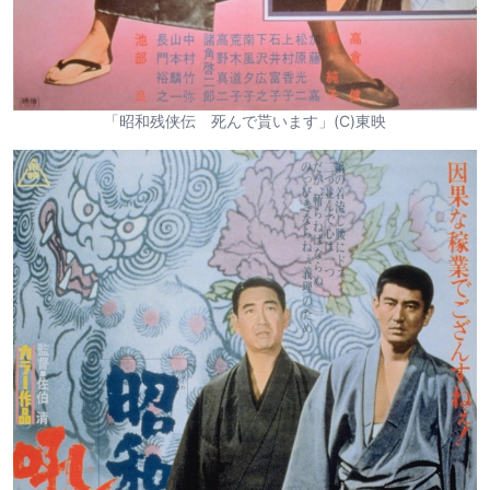
「昭和残侠伝 死んで貰います」(C)東映