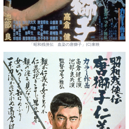
「昭和残侠伝 血染の唐獅子」(C)東映