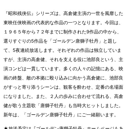
『昭和残侠伝』シリーズは、高倉健主演の一世を風靡した
東映任侠映画の代表的な作品の一つとなります。今回は、
１９６５年から７２年までに制作された9作品の中から、
選りすぐりの5作品を「ゴールデン唐獅子牡丹」と題し
て、5夜連続放送します。それぞれの作品は独立していま
すが、主演の高倉健、それを支える役に池部良という、主
演コンビは一貫しています。多くの人々の記憶にある、映
画の終盤、敵の本拠に殴り込みに向かう高倉健に、池部良
がすっと寄り添うシーンは、観客を酔わせ、定番の名場面
になりました。また、２人の歩みに合わせて流れる、高倉
健が歌う主題歌「唐獅子牡丹」も当時大ヒットしました。
新年は、「ゴールデン唐獅子牡丹」にご一緒願います。
★放送予定は『ゴールデン唐獅子牡丹』ホームページもあ