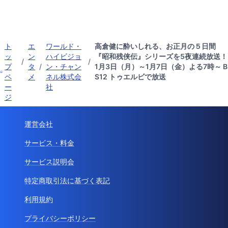
ト
エ
ワールド・
高倉健に酔いしれる、お正月の５日間
ッ
ン
ハイビジョ
『昭和残侠伝』シリーズを5夜連続放送！
/
/
プ
タ
/
ン・チャン
1月3日（月）～1月7日（金）よる7時～ B
ペ
メ
ネル株式会
S12 トゥエルビで放送
ー
社
ジ
運営会社
サービス・料金
サービス説明会
特定商取引法に基づく表記
利用規約
プライバシーポリシー