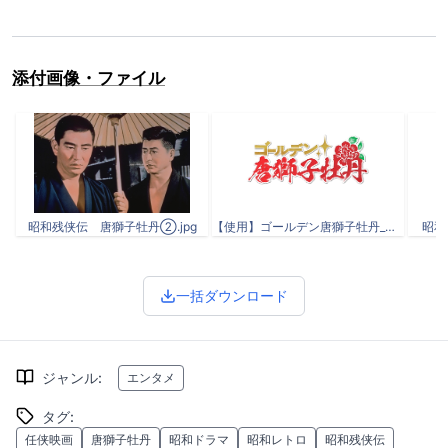
添付画像・ファイル
昭和残侠伝 唐獅子牡丹②.jpg
【使用】ゴールデン唐獅子牡丹_結合.png
昭和
一括ダウンロード
ジャンル
:
エンタメ
タグ
:
任侠映画
唐獅子牡丹
昭和ドラマ
昭和レトロ
昭和残侠伝