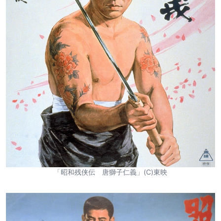
「昭和残侠伝 唐獅子仁義」(C)東映