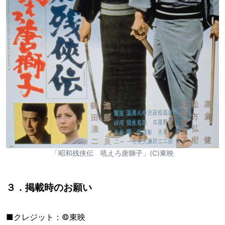
「昭和残侠伝 吼えろ唐獅子」(C)東映
３．掲載時のお願い
■クレジット：©東映