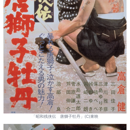
「昭和残侠伝 唐獅子牡丹」(C)東映