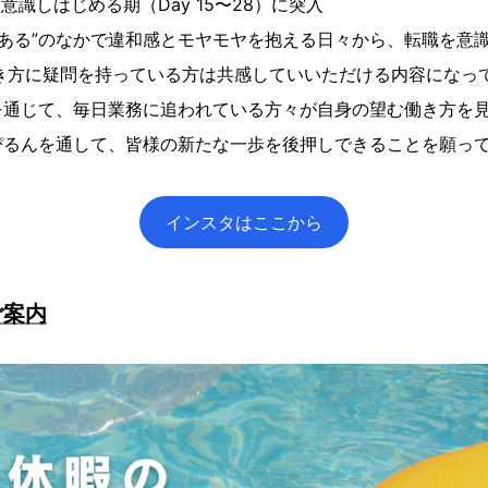
意識しはじめる期（Day 15〜28）に突入
るある”のなかで違和感とモヤモヤを抱える日々から、転職を意
き方に疑問を持っている方は共感していいただける内容になっ
を通じて、毎日業務に追われている方々が自身の望む働き方を
ぴるんを通して、皆様の新たな一歩を後押しできることを願っ
インスタはここから
ご案内