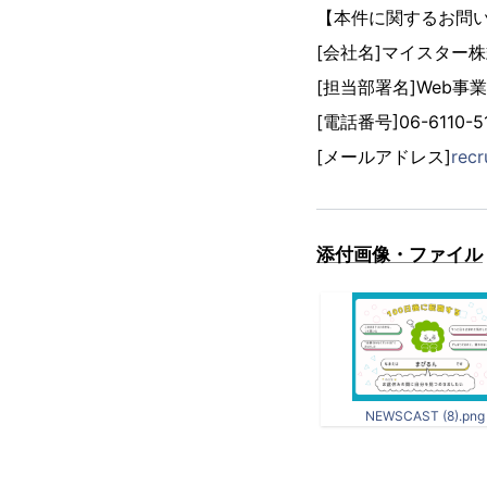
【本件に関するお問
[会社名]マイスター
[担当部署名]Web事
[電話番号]06-6110-5
[メールアドレス]
rec
添付画像・ファイル
NEWSCAST (8).png