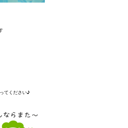
す
使ってください♪