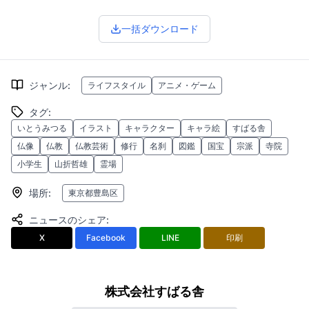
一括ダウンロード
ジャンル
:
ライフスタイル
アニメ・ゲーム
タグ
:
いとうみつる
イラスト
キャラクター
キャラ絵
すばる舎
仏像
仏教
仏教芸術
修行
名刹
図鑑
国宝
宗派
寺院
小学生
山折哲雄
霊場
場所
:
東京都豊島区
ニュースのシェア
:
X
Facebook
LINE
印刷
株式会社すばる舎