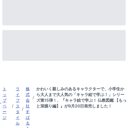
ト
ラ
株
かわいく親しみのあるキャラクターで、小学生か
ッ
イ
式
ら大人まで大人気の「キャラ絵で学ぶ！」シリー
/
プ
フ
会
ズ第15弾！、『キャラ絵で学ぶ！ 仏教図鑑 【もっ
ペ
/
ス
社
と深掘り編】』が9月20日発売しました！
/
ー
タ
す
ジ
イ
ば
ル
る