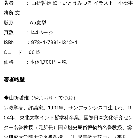
著者 ： 山折哲雄 監・いとうみつる イラスト・小松事
務所 文
版形 ：A5変型
頁数 ：144ページ
ISBN ：978-4-7991-1342-4
Cコード ：0015
価格 ：本体1,700円＋税
著者略歴
◆山折哲雄（やまおり・てつお）
宗教学者、評論家。1931年、サンフランシスコ生まれ。19
54年、東北大学インド哲学科卒業。国際日本文化研究セン
ター名誉教授（元所長）国立歴史民俗博物館名誉教授、総
合研究大学院大学名誉教授。『世界宗教大辞典』（平凡