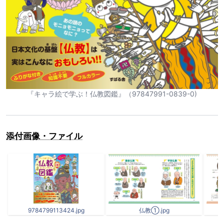
『キャラ絵で学ぶ！仏教図鑑』（97847991-0839-0)
添付画像・ファイル
9784799113424.jpg
仏教①.jpg