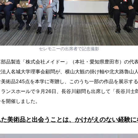
セレモニーの出席者で記念撮影
車部品製造「株式会社メイドー」（本社・愛知県豊田市）の代
校法人名城大学理事会顧問が、横山大観の掛け軸や北大路魯山
美術品245点を本学に寄贈し、このうち一部の作品を展示す
トランスホールで９月26日、長谷川顧問も出席して「長谷川士
ーを開催しました。
れた美術品と出会うことは、かけがえのない経験に