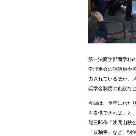
第一法商学部商学科の
学理事会の評議員や
力されているほか、
奨学金制度の創設な
今回は、長年にわた
を提供できれば」と
龍三郎作「浅間山秋
「灰釉壷」など、明治