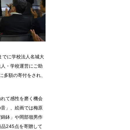
までに学校法人名城大
法人・学校運営にご助
に多額の寄付をされ、
触れて感性を磨く機会
の音」、絵画では梅原
雲錦鉢」や岡部嶺男作
品245点を寄贈して