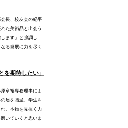
郎会長、校友会の紀平
優れた美術品と出会う
信します」と強調し
らなる発展に力を尽く
とを期待したい」
小原章裕専務理事によ
ルの盾を贈呈。学生を
され、本物を見抜く力
を磨いていくと思いま