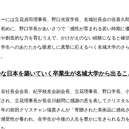
ニーには立花貞司理事長、野口光宣学長、名城社長会の谷喜久
。初めに、野口学長があいさつで「感性が育まれる若い時期に
性や創造的な力を育むうえで、かけがえのない経験になると確
と学生へのあたたかな眼差しに真摯に応えるべく名城大学のさ
た。
かな日本を築いていく卒業生が名城大学から出るこ
と谷社長会会長、紀平校友会副会長、立花理事長、野口学長、
露され、立花理事長が長谷川顧問に感謝の意を表してクリスタ
４年の前田クリスチャン瑞貴さんが「寄贈された美術品に感化
む感受性が養われ、在学生が今後の人生を豊かに生きられる力
した。