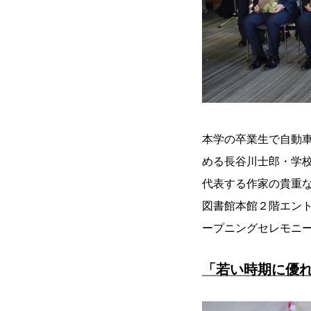
本学の卒業生で自動
める長谷川士郎・学
代表する作家の貴重な
図書館本館２階エン
ープニングセレモニ
「若い時期に優