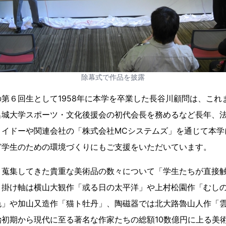
除幕式で作品を披露
第６回生として1958年に本学を卒業した長谷川顧問は、これ
名城大学スポーツ・文化後援会の初代会長を務めるなど長年、
メイドーや関連会社の「株式会社MCシステムズ」を通じて本学
ど学生のための環境づくりにもご支援をいただいています。
り蒐集してきた貴重な美術品の数々について「学生たちが直接
、掛け軸は横山大観作「或る日の太平洋」や上村松園作「むし
色」や加山又造作「猫ト牡丹」、陶磁器では北大路魯山人作「
初期から現代に至る著名な作家たちの総額10数億円に上る美術