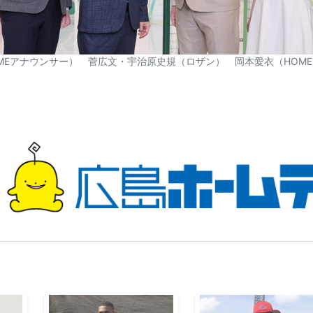
MEアナウンサー） 菅広文・宇治原史規（ロザン） 岡本愛衣（HOM