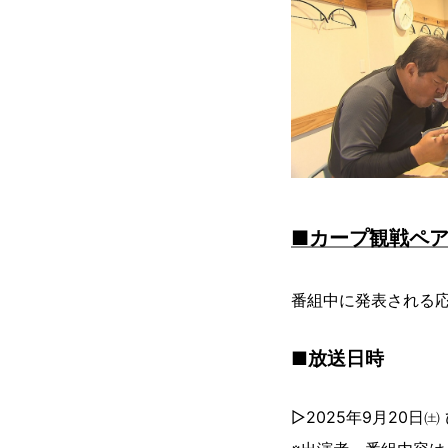
■カープ観戦ペ
番組中に発表される応
■放送日時
▷2025年9月20日㈯