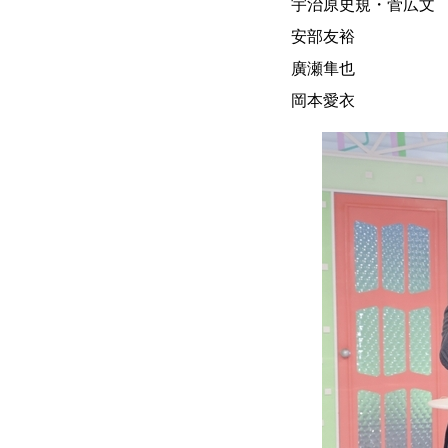
宇治原史規・菅広文
安部友裕 （
廣瀬隼也 （H
岡本愛衣 （H