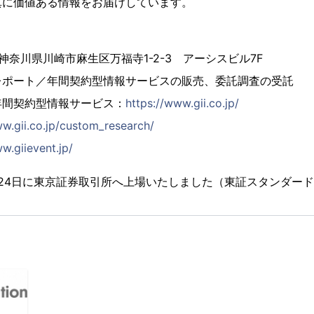
真に価値ある情報をお届けしています。
4 神奈川県川崎市麻生区万福寺1-2-3 アーシスビル7F
レポート／年間契約型情報サービスの販売、委託調査の受託
年間契約型情報サービス：
https://www.gii.co.jp/
ww.gii.co.jp/custom_research/
w.giievent.jp/
2月24日に東京証券取引所へ上場いたしました（東証スタンダード市