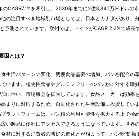
0年のCAGR7.1%を牽引し、2030年までに2億3,340万米ド
他の注目すべき地域別市場としては、日本とカナダがあり、分
0％と予測されています。欧州では、ドイツがCAGR 2.2%で成
要因とは？
、食生活パターンの変化、簡便食品需要の増加、パン粉配合の
れています。植物性食品やグルテンフリーのパン粉に対する嗜
増加に伴い、市場機会を拡大しています。食品メーカーは効率
の高まりに対応するため、自動化された生産設備に投資していま
品プラットフォームは、パン粉の利用可能性を拡大する上で極
幅広い製品に便利にアクセスできるようになっています。世界
る食材に対する消費者の嗜好の進化とが相まって、パン粉市場