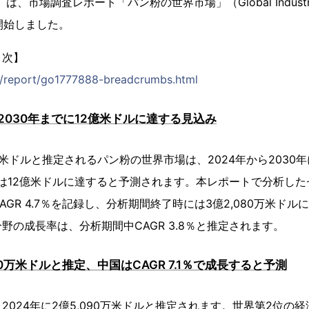
は、市場調査レポート「パン粉の世界市場」（Global Industry Ana
り開始しました。
目次】
jp/report/go1777888-breadcrumbs.html
030年までに12億米ドルに達する見込み
0万米ドルと推定されるパン粉の世界市場は、2024年から2030年に
には12億米ドルに達すると予測されます。本レポートで分析した
GR 4.7％を記録し、分析期間終了時には3億2,080万米ド
野の成長率は、分析期間中CAGR 3.8％と推定されます。
90万米ドルと推定、中国はCAGR 7.1％で成長すると予測
2024年に2億5,090万米ドルと推定されます。世界第2位の