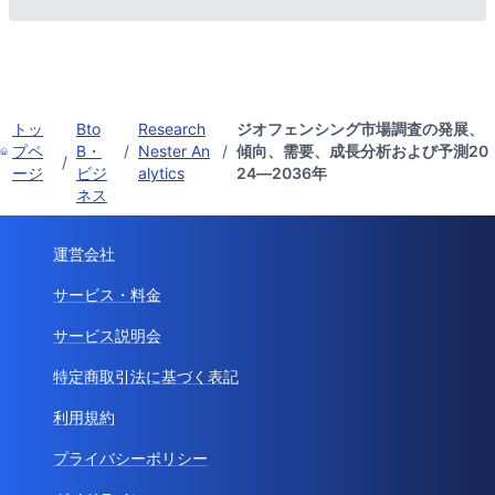
トッ
Bto
Research
ジオフェンシング市場調査の発展、
プペ
B・
/
Nester An
/
傾向、需要、成長分析および予測20
/
ージ
ビジ
alytics
24―2036年
ネス
運営会社
サービス・料金
サービス説明会
特定商取引法に基づく表記
利用規約
プライバシーポリシー