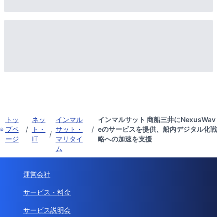
トッ
ネッ
インマル
インマルサット 商船三井にNexusWav
プペ
/
ト・
サット・
/
eのサービスを提供、船内デジタル化戦
/
ージ
IT
マリタイ
略への加速を支援
ム
運営会社
サービス・料金
サービス説明会