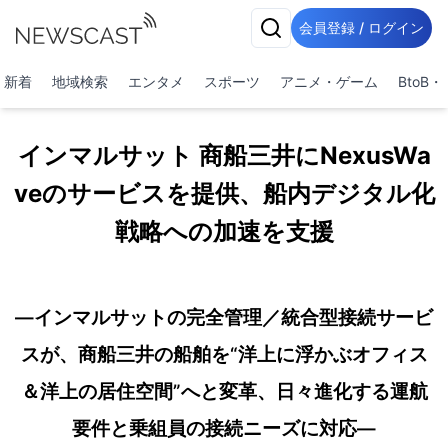
会員登録 / ログイン
新着
地域検索
エンタメ
スポーツ
アニメ・ゲーム
BtoB
インマルサット 商船三井にNexusWa
veのサービスを提供、船内デジタル化
戦略への加速を支援
―インマルサットの完全管理／統合型接続サービ
スが、商船三井の船舶を“洋上に浮かぶオフィス
＆洋上の居住空間”へと変革、日々進化する運航
要件と乗組員の接続ニーズに対応―