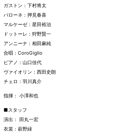
ガストン：下村将太
バローネ：押見春喜
マルケーゼ：星田裕治
ドットーレ：狩野賢一
アンニーナ：相田麻純
合唱：CoroGiglio
ピアノ：山口佳代
ヴァイオリン：西田史朗
チェロ：羽川真介
指揮： 小澤和也
■スタッフ
演出： 田丸一宏
衣裳：萩野緑