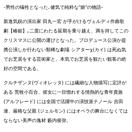
-男性の犠牲となった､健気で純粋な"娘"の物語-
新進気鋭の演出家 田丸一宏 が手がけるヴェルディ作曲歌
劇【椿姫】｡二度にわたる延期を乗り越え、満を持してこの
クリスマスに公開の運びとなった。プロデュース公演か提
携公演しか行わない類稀な劇場 シアターχ(カイ) は死ぬ気
でお芝居をする芸術家と、本気でお芝居を観たい観客の絶
好の空間である。
クルチザンヌ{ヴィオレッタ} には繊細な人物描写に定評が
ある 荒牧小百合、彼女に一目惚れする情熱的な青年貴族
{アルフレード} には全国で活躍中の演技派テノール 吉田
連、厳格な父親 {ジェルモン} にはオペラの舞台になくては
ならない美声の逸材 藪内俊弥。