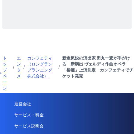
ト
エ
カンフェティ
新進気鋭の演出家 田丸一宏が手がけ
ッ
ン
（ロングラン
る 新演出 ヴェルディ作曲オペラ
/
/
/
プ
タ
プランニング
「椿姫」上演決定 カンフェティでチ
ペ
メ
株式会社）
ケット発売
ー
ジ
運営会社
サービス・料金
サービス説明会