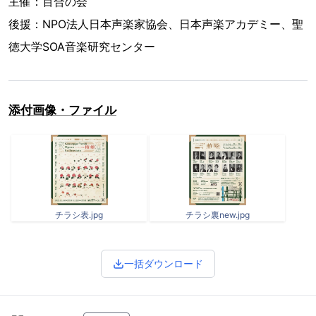
主催：百合の会
後援：NPO法人日本声楽家協会、日本声楽アカデミー、聖
徳大学SOA音楽研究センター
添付画像・ファイル
チラシ表.jpg
チラシ裏new.jpg
一括ダウンロード