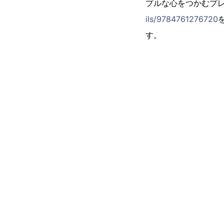
プルな心をつかむプレ
ils/9784761276720
す。