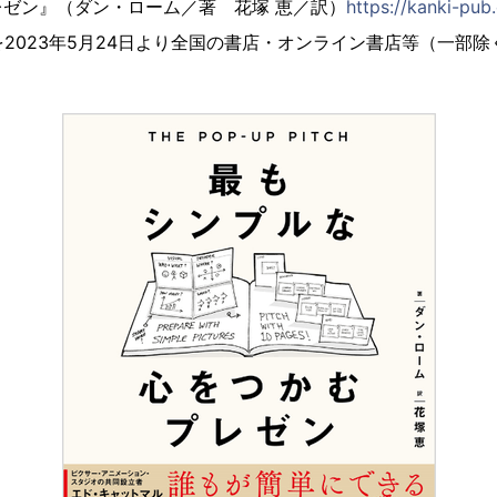
ゼン』（ダン・ローム／著 花塚 恵／訳）
https://kanki-pub
を2023年5月24日より全国の書店・オンライン書店等（一部