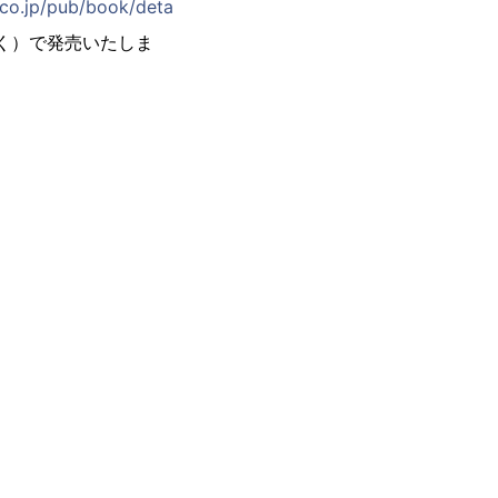
.co.jp/pub/book/deta
除く）で発売いたしま