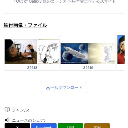
『Out of Galaxy 銀のコーシカ 〜松本零士〜』公式サイト
添付画像・ファイル
32618
32619
一括ダウンロード
ジャンル
:
ニュースのシェア
:
X
Facebook
LINE
印刷