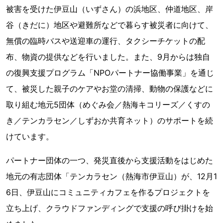
被害を受けた伊豆山（いずさん）の浜地区、仲道地区、岸
谷（きだに）地区や避難所などで暮らす被災者に向けて、
無償の臨時バスや送迎車の運行、タクシーチケットの配
布、物資の提供などを行いました。また、9月からは独自
の復興支援プログラム「NPOパートナー協働事業」を通じ
て、被災した親子のケアやお堂の清掃、動物の保護などに
取り組む地元5団体（めぐみ会／熱海キコリーズ／くすの
き／テンカラセン／しずおか共育ネット）のサポートを続
けています。
パートナー団体の一つ、発災直後から支援活動をはじめた
地元の有志団体「テンカラセン（熱海市伊豆山）が、12月1
6日、伊豆山にコミュニティカフェを作るプロジェクトを
立ち上げ、クラウドファンディングで支援の呼び掛けを始