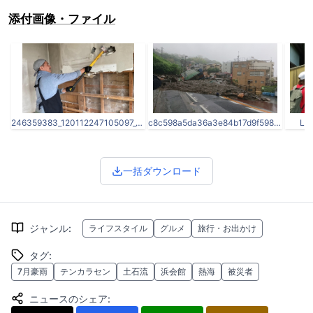
添付画像・ファイル
246359383_120112247105097_544074427798825563_n.jpg
c8c598a5da36a3e84b17d9f5982e86e44_44015065_210714_6.jpg
LI
一括ダウンロード
ジャンル
:
ライフスタイル
グルメ
旅行・お出かけ
タグ
:
7月豪雨
テンカラセン
土石流
浜会館
熱海
被災者
ニュースのシェア
: