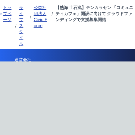
トッ
ラ
公益社
【熱海 土石流】テンカラセン 「コミュニ
プペ
イ
団法人
/
ティカフェ」開設に向けて クラウドファ
/
ージ
フ
Civic F
ンディングで支援募集開始
/
ス
orce
タ
イ
ル
運営会社
サービス・料金
サービス説明会
特定商取引法に基づく表記
利用規約
プライバシーポリシー
ガイドライン