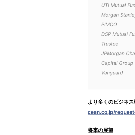
UTI Mutual Fu
Morgan Stanle
PIMCO
DSP Mutual Fu
Trustee
JPMorgan Cha
Capital Group
Vanguard
より多くのビジネス
cean.co.jp/reques
将来の展望