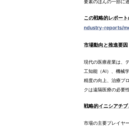
要素のほんの一部に
この戦略的レポート
ndustry-reports/m
市場動向と推進要因
現代の医療産業は、
工知能（AI）、機械
精度の向上、治療プロ
クは遠隔医療の必要
戦略的イニシアチブ
市場の主要プレイヤ