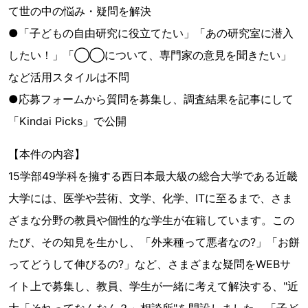
て世の中の悩み・疑問を解決
●「子どもの自由研究に役立てたい」「あの研究室に潜入
したい！」「◯◯について、専門家の意見を聞きたい」
など活用スタイルは不問
●応募フォームから質問を募集し、調査結果を記事にして
「Kindai Picks」で公開
【本件の内容】
15学部49学科を擁する⻄日本最大級の総合大学である近畿
大学には、医学や芸術、文学、化学、ITに至るまで、さま
ざまな分野の教員や個性的な学生が在籍しています。この
たび、その知見を生かし、「外来種って悪者なの?」「お餅
ってどうして伸びるの?」など、さまざまな疑問をWEBサ
イト上で募集し、教員、学生が一緒に考えて解決する、"近
大「それってなんなん？」相談所"を開設しました。「子ど