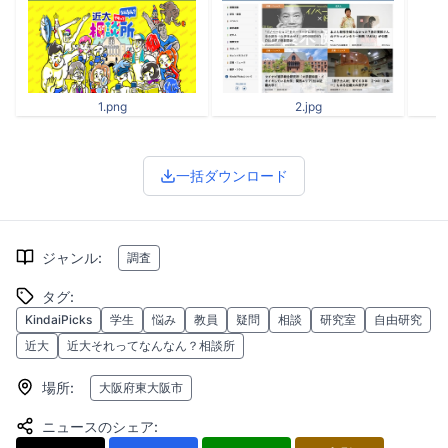
1.png
2.jpg
一括ダウンロード
ジャンル
:
調査
タグ
:
KindaiPicks
学生
悩み
教員
疑問
相談
研究室
自由研究
近大
近大それってなんなん？相談所
場所
:
大阪府東大阪市
ニュースのシェア
: