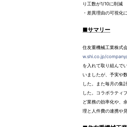
り工数が1/10に削減
・差異理由の可視化
■サマリー
住友重機械工業株式会
w.shi.co.jp/company
を入れて取り組んでい
いましたが、予実や
した。また毎月の集
した。コラボラティブ
ど業務の効率化や、
理と人件費の連携や