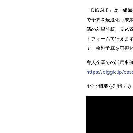
「DIGGLE」は「組
で予算を最適化し未
績の差異分析、見込
トフォームで行えます
で、余剰予算を可視
導入企業での活用事
https://diggle.jp/cas
4分で概要を理解でき