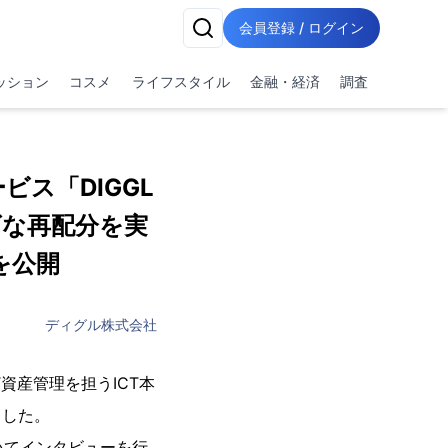
会員登録 / ログイン
ッション
コスメ
ライフスタイル
金融・経済
調査
ス「DIGGL
ズな再配分を実
を公開
ディグル株式会社
資産管理を担うICT本
ました。
ついてインタビューを行