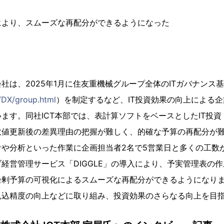
により、スムーズな再配分ができるようになった
社は、2025年1月に住友重機械グループ全体のITガバナンス
/DX/group.html
）を制定するなど、IT投資効果の向上による
ます。同社ICT本部では、表計算ソフトをベースとしたIT投
数値更新後の差異理由の把握が難しく、的確な予算の再配分が
計や分析といった作業に企画担当者2名で5営業日と多くの工数
経営管理サービス「DIGGLE」の導入により、予実管理表の作成
余剰予算の可視化によるスムーズな再配分ができるようになり
見込精度の向上などに取り組み、投資効果のさらなる向上を目