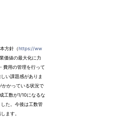
基本方針（
https://ww
企業価値の最大化に力
資・費用の管理を行って
難しい課題感がありま
がかかっている状況で
工数が1/10になるな
ました。今後は工数管
指します。