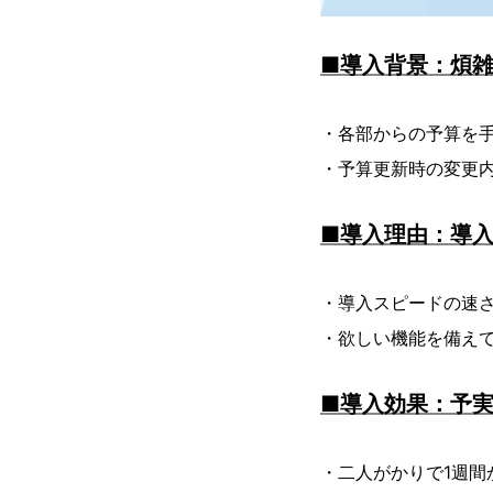
■導入背景：煩
・各部からの予算を
・予算更新時の変更
■導入理由：導入
・導入スピードの速
・欲しい機能を備え
■導入効果：予実
・二人がかりで1週