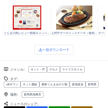
ぐんまの肉レビュー投稿キャンペーンSNS用バナー.png
上州牛サーロインステーキ（食肉市場）.jpg
一括ダウンロード
ジャンル
:
ネット・IT
グルメ
ライフスタイル
タグ
:
JAタウン
ネット通販
新鮮ぐんまみのり館
産地直送
群馬県
場所
:
群馬県高崎市
ニュースのシェア
: