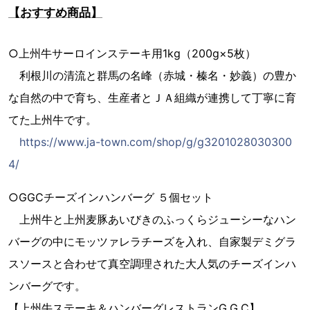
【おすすめ商品】
○上州牛サーロインステーキ用1kg（200g×5枚）
利根川の清流と群馬の名峰（赤城・榛名・妙義）の豊か
な自然の中で育ち、生産者とＪＡ組織が連携して丁寧に育
てた上州牛です。
https://www.ja-town.com/shop/g/g3201028030300
4/
○GGCチーズインハンバーグ ５個セット
上州牛と上州麦豚あいびきのふっくらジューシーなハン
バーグの中にモッツァレラチーズを入れ、自家製デミグラ
スソースと合わせて真空調理された大人気のチーズインハ
ンバーグです。
【上州牛ステーキ＆ハンバーグレストランG.G.C】