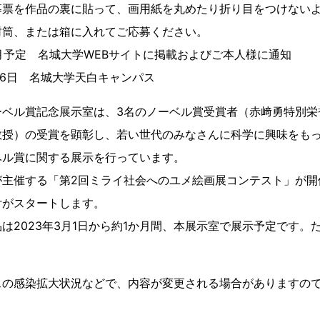
募票を作品の裏に貼って、画用紙を丸めたり折り目をつけない
封筒、または箱に入れてご応募ください。
2月予定 名城大学WEBサイトに掲載およびご本人様に通知
月26日 名城大学天白キャンパス
ーベル賞記念展示室は、3名のノーベル賞受賞者（赤﨑勇特別栄
教授）の受賞を顕彰し、若い世代のみなさんに科学に興味をもっ
ベル賞に関する展示を行っています。
主催する「第2回ミライ社会へのユメ絵画展コンテスト」が開催さ
付がスタートします。
は2023年3月1日から約1か月間、本展示室で展示予定です。
スの感染拡大状況などで、内容が変更される場合がありますの