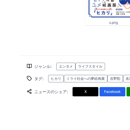
s.png
ジャンル
:
エンタメ
ライフスタイル
タグ
:
ヒカリ
ミライ社会への夢絵画展
吉野彰
名
ニュースのシェア
:
X
Facebook