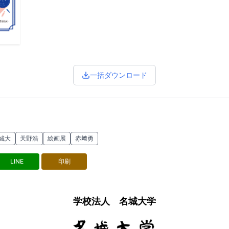
一括ダウンロード
城大
天野浩
絵画展
赤﨑勇
LINE
印刷
学校法人 名城大学