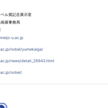
ーベル賞記念展示室
絵画展事務局
課
eijo-u.ac.jp
.ac.jp/nobel/yumekaiga/
.ac.jp/news/detail_26943.html
ac.jp/nobel/