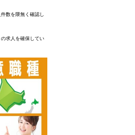
人件数を隈無く確認し
。
くの求人を確保してい