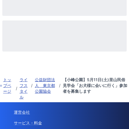
トッ
ライ
公益財団法
【小峰公園】5月11日(土)里山民俗
プペ
フス
/
人 東京都
/
見学会「お犬様に会いに行く」参加
/
ージ
タイ
公園協会
者を募集します
ル
運営会社
サービス・料金