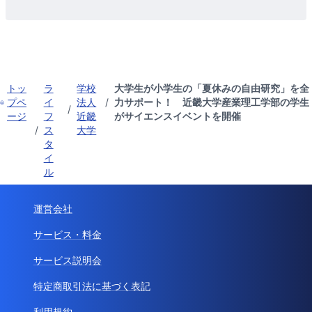
トッ
ラ
学校
大学生が小学生の「夏休みの自由研究」を全
プペ
イ
法人
/
力サポート！ 近畿大学産業理工学部の学生
/
ージ
フ
近畿
がサイエンスイベントを開催
/
ス
大学
タ
イ
ル
運営会社
サービス・料金
サービス説明会
特定商取引法に基づく表記
利用規約