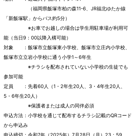
（福岡県飯塚市柏の森11-6、JR福北ゆたか線
「新飯塚駅」からバス約5分）
※お車でお越しの場合は学生用駐車場が利用可
能（当日9：00以降入構可能）
対象 ：飯塚市立飯塚東小学校、飯塚市立庄内小学校、
飯塚市立立岩小学校に通う小学1～6年生
※チラシを配布されていない小学校の生徒でも
参加可能
定員 ：先着60人（1・2年生20人、3・4年生20人、
5・6年生20人）
※保護者または成人の同伴必須
申込方法：小学校を通じて配布するチラシ記載のQRコード
から申込み
申込締切：令和7年（2025年）7月28日（月）23：59