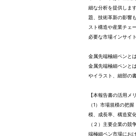
細な分析を提供しま
題、技術革新の影響
スト構造や産業チェ
必要な市場インサイ
金属先端極細ペンと
金属先端極細ペンと
やイラスト、細部の
【本報告書の活用メ
（1）市場規模の把握：
模、成長率、構造変
（２）主要企業の競
端極細ペン市場におけ