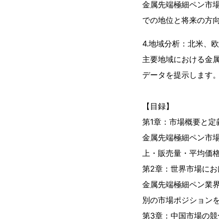
金属先端極細ペン市
での地位と将来の方
4.地域分析：北米、
主要地域における金
データを提示します
【目録】
第1章：市場概要と定
金属先端極細ペン市場
上・販売量・平均価
第2章：世界市場にお
金属先端極細ペン業
別の市場ポジション
第3章：中国市場の競合