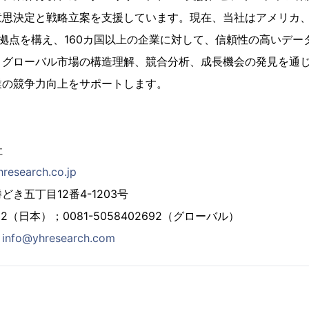
意思決定と戦略立案を支援しています。現在、当社はアメリカ
拠点を構え、160カ国以上の企業に対して、信頼性の高いデー
。グローバル市場の構造理解、競合分析、成長機会の発見を通
業の競争力向上をサポートします。
社
hresearch.co.jp
き五丁目12番4-1203号
2692（日本）；0081-5058402692（グローバル）
：
info@yhresearch.com