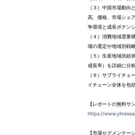
（３）中国市場動向
高、価格、市場シェ
争環境と成長ポテンシ
（４）消費地域需要
場の選定や地域別戦
（５）生産地域供給
成長率）を詳細に分
（６）サプライチェ
イチェーン全体を包
【レポートの無料サ
https://www.yhresear
【市場セグメンテー