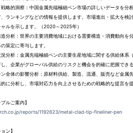
と戦略的洞察：中国金属先端極細ペン市場の詳しいデータを分
ア、ランキングなどの情報を提供します。市場進出・拡大を検
ャルを示します。（2020～2025年）
構造分析：世界の主要消費地域における需要構造・消費動向を
略の策定に寄与します。
状況分析：金属先端極細ペンの主要生産地域に関する供給体系
析し、企業がグローバル供給のリスクと機会を的確に把握でき
ーン全体の影響分析：原材料供給、製造、流通、販売など金属
括的に分析し、市場対応力を向上させるための戦略的な提言を
ンプルご案内】
ch.co.jp/reports/1192623/metal-clad-tip-fineliner-pen
ション】