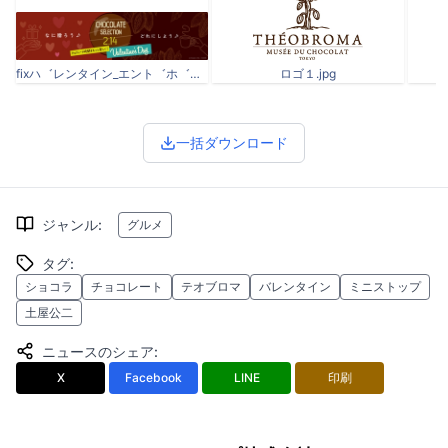
fixハ゛レンタイン_エント゛ホ゛ート゛ol_アートホ゛ート゛ 1.jpg
ロゴ１.jpg
一括ダウンロード
ジャンル
:
グルメ
タグ
:
ショコラ
チョコレート
テオブロマ
バレンタイン
ミニストップ
土屋公二
ニュースのシェア
:
X
Facebook
LINE
印刷