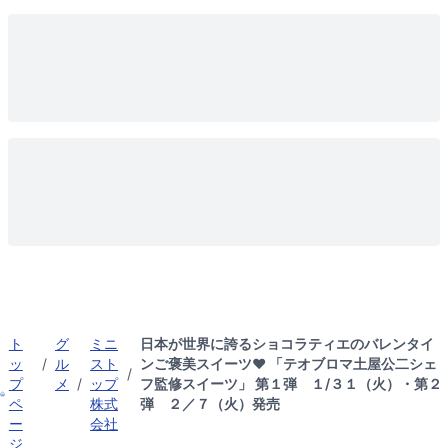
ト
グ
ミニ
日本が世界に誇るショコラティエのバレンタイ
ッ
/
ル
スト
ンご褒美スイーツ♥ 「テオブロマ土屋公二シェ
/
プ
メ
/
ップ
フ監修スイーツ」 第１弾 １/３１（火）・第２
ペ
株式
弾 ２／７（火）発売
ー
会社
ジ