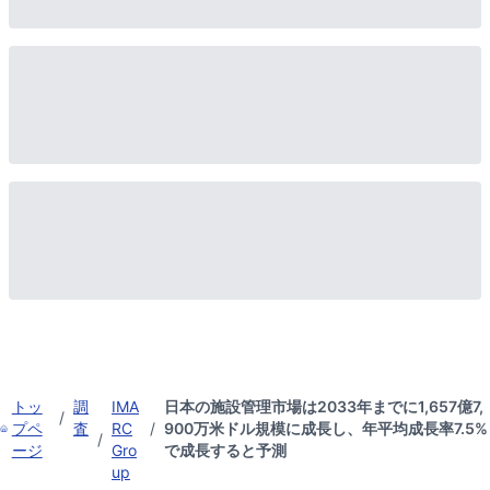
トッ
調
IMA
日本の施設管理市場は2033年までに1,657億7,
/
プペ
査
RC
/
900万米ドル規模に成長し、年平均成長率7.5%
/
ージ
Gro
で成長すると予測
up