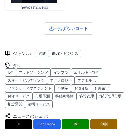
newcast2.webp
一括ダウンロード
ジャンル
:
調査
BtoB・ビジネス
タグ
:
IoT
アウトソーシング
インフラ
エネルギー管理
スマートビルディング
テクノロジー
デジタル化
ファシリティマネジメント
不動産
予測分析
予防保守
保守サービス
市場予測
持続可能性
施設管理
施設管理市場
施設運営
清掃サービス
ニュースのシェア
:
X
Facebook
LINE
印刷