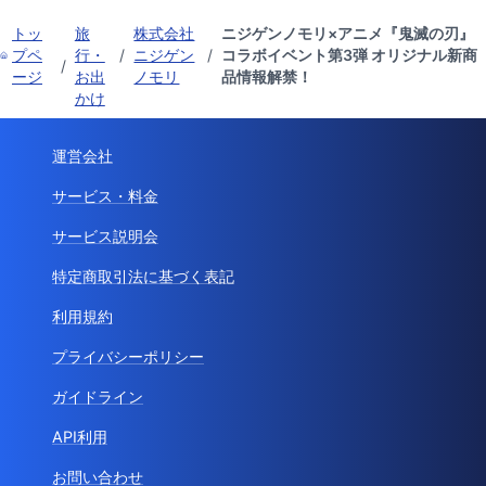
トッ
旅
株式会社
ニジゲンノモリ×アニメ『鬼滅の刃』
プペ
行・
/
ニジゲン
/
コラボイベント第3弾 オリジナル新商
/
ージ
お出
ノモリ
品情報解禁！
かけ
運営会社
サービス・料金
サービス説明会
特定商取引法に基づく表記
利用規約
プライバシーポリシー
ガイドライン
API利用
お問い合わせ