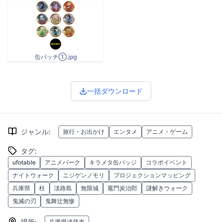
缶バッチ①.jpg
一括ダウンロード
ジャンル
:
旅行・お出かけ
エンタメ
アニメ・ゲーム
タグ
:
ufotable
アニメパーク
キラメタ缶バッジ
コラボイベント
ナイトウォーク
ニジゲンノモリ
プロジェクションマッピング
兵庫県
柱
淡路島
無限城
竈門炭治郎
謎解きウォーク
鬼滅の刃
鬼舞辻無惨
場所
:
兵庫県淡路市