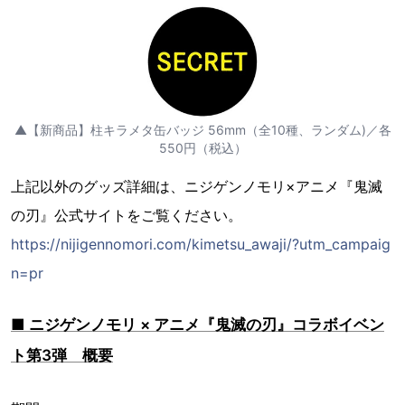
▲【新商品】柱キラメタ缶バッジ 56mm（全10種、ランダム)／各
550円（税込）
上記以外のグッズ詳細は、ニジゲンノモリ×アニメ『鬼滅
の刃』公式サイトをご覧ください。
https://nijigennomori.com/kimetsu_awaji/?utm_campaig
n=pr
■ ニジゲンノモリ × アニメ『鬼滅の刃』コラボイベン
ト第3弾 概要