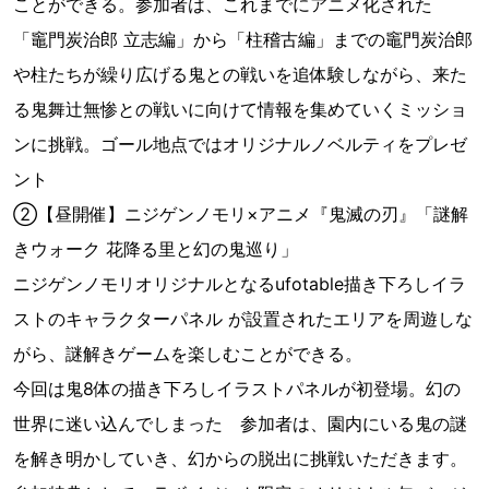
ことができる。参加者は、これまでにアニメ化された
「竈門炭治郎 立志編」から「柱稽古編」までの竈門炭治郎
や柱たちが繰り広げる鬼との戦いを追体験しながら、来た
る鬼舞辻󠄀無惨との戦いに向けて情報を集めていくミッショ
ンに挑戦。ゴール地点ではオリジナルノベルティをプレゼ
ント
②【昼開催】ニジゲンノモリ×アニメ『鬼滅の刃』「謎解
きウォーク 花降る里と幻の鬼巡り」
ニジゲンノモリオリジナルとなるufotable描き下ろしイラ
ストのキャラクターパネル が設置されたエリアを周遊しな
がら、謎解きゲームを楽しむことができる。
今回は鬼8体の描き下ろしイラストパネルが初登場。幻の
世界に迷い込んでしまった 参加者は、園内にいる鬼の謎
を解き明かしていき、幻からの脱出に挑戦いただきます。