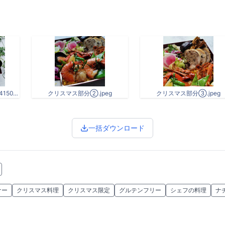
244808730_604069510784150_982936212495189585_n.jpg
クリスマス部分②.jpeg
クリスマス部分③.jpeg
一括ダウンロード
ナー
クリスマス料理
クリスマス限定
グルテンフリー
シェフの料理
ナ