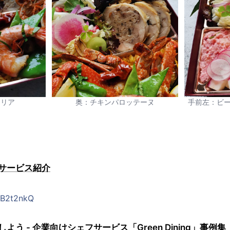
エリア
奥：チキンパロッテーヌ
手前左：ビー
サービス紹介
LlB2t2nkQ
う - 企業向けシェフサービス「Green Dining」事例集