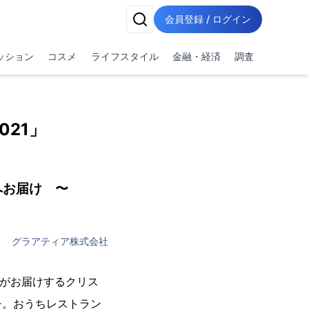
会員登録 / ログイン
ッション
コスメ
ライフスタイル
金融・経済
調査
21」
へお届け 〜
グラアティア株式会社
g がお届けするクリス
チ。おうちレストラン