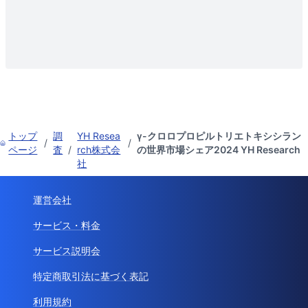
トップ
調
YH Resea
γ-クロロプロピルトリエトキシシラン
/
/
ページ
査
/
rch株式会
の世界市場シェア2024 YH Research
社
運営会社
サービス・料金
サービス説明会
特定商取引法に基づく表記
利用規約