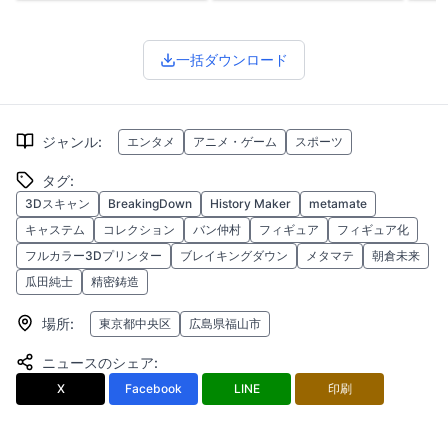
一括ダウンロード
ジャンル
:
エンタメ
アニメ・ゲーム
スポーツ
タグ
:
3Dスキャン
BreakingDown
History Maker
metamate
キャステム
コレクション
バン仲村
フィギュア
フィギュア化
フルカラー3Dプリンター
ブレイキングダウン
メタマテ
朝倉未来
瓜田純士
精密鋳造
場所
:
東京都中央区
広島県福山市
ニュースのシェア
:
X
Facebook
LINE
印刷