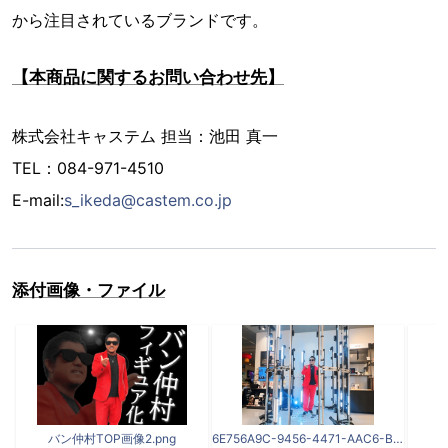
から注目されているブランドです。
【本商品に関するお問い合わせ先】
株式会社キャステム 担当：池田 真一
TEL：084-971-4510
E-mail:
s_ikeda@castem.co.jp
添付画像・ファイル
バン仲村TOP画像2.png
6E756A9C-9456-4471-AAC6-BC8F6D27C95B.jpeg