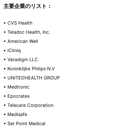
主要企業のリスト：
• CVS Health
• Teladoc Health, Inc.
• American Well
• iCliniq
• Veradigm LLC
• Koninklijke Philips N.V
• UNITEDHEALTH GROUP
• Medtronic
• Epocrates
• Telecare Corporation
• Medisafe
• Set Point Medical