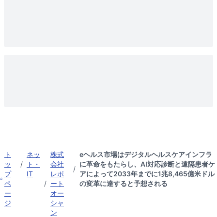
ト
ネッ
株式
eヘルス市場はデジタルヘルスケアインフラ
ッ
/
ト・
会社
に革命をもたらし、AI対応診断と遠隔患者ケ
/
プ
IT
レポ
アによって2033年までに1兆8,465億米ドル
ペ
/
ート
の変革に達すると予想される
ー
オー
ジ
シャ
ン