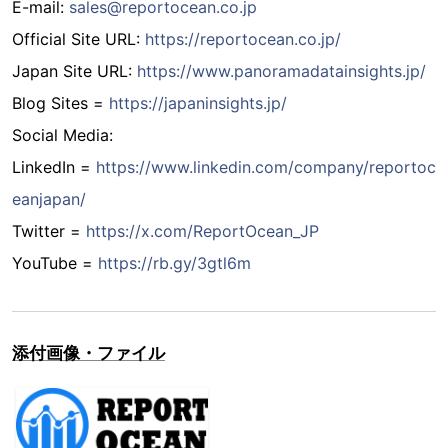
E-mail:
sales@reportocean.co.jp
Official Site URL:
https://reportocean.co.jp/
Japan Site URL:
https://www.panoramadatainsights.jp/
Blog Sites =
https://japaninsights.jp/
Social Media:
LinkedIn =
https://www.linkedin.com/company/reportoc
eanjapan/
Twitter =
https://x.com/ReportOcean_JP
YouTube =
https://rb.gy/3gtl6m
添付画像・ファイル