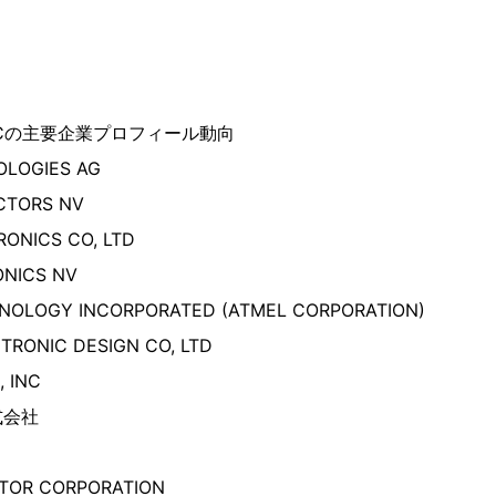
Cの主要企業プロフィール動向
OLOGIES AG
CTORS NV
ONICS CO, LTD
NICS NV
NOLOGY INCORPORATED (ATMEL CORPORATION)
RONIC DESIGN CO, LTD
 INC
式会社
TOR CORPORATION