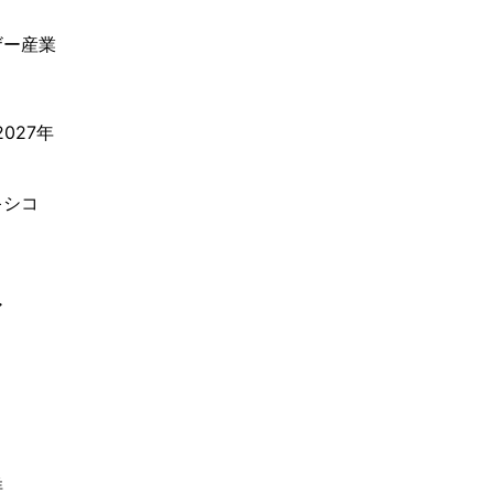
ザー産業
027年
キシコ
ア
洋