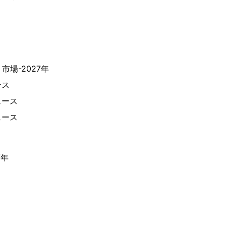
場-2027年
ース
ェース
ェース
7年