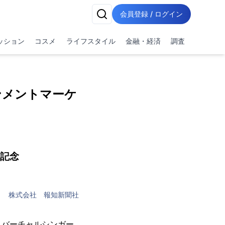
会員登録 / ログイン
ッション
コスメ
ライフスタイル
金融・経済
調査
ンメントマーケ
】
売記念
株式会社 報知新聞社
、バーチャルシンガー