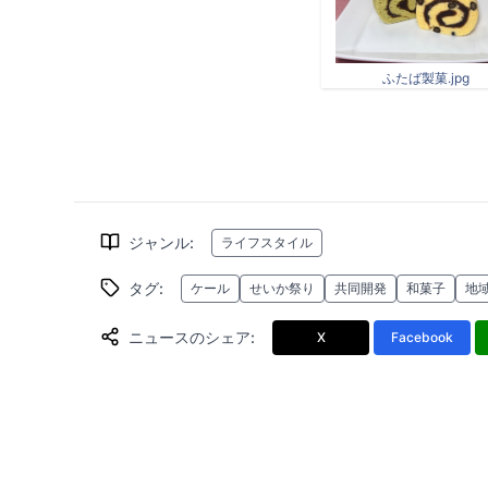
ふたば製菓.jpg
ジャンル
:
ライフスタイル
タグ
:
ケール
せいか祭り
共同開発
和菓子
地
ニュースのシェア
:
X
Facebook