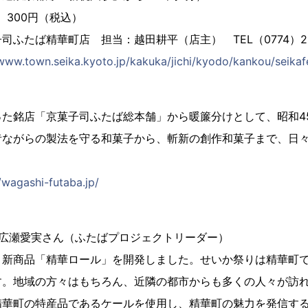
 300円（税込）
ふたば精華町店 担当：越田耕平（店主） TEL（0774）29-
/www.town.seika.kyoto.jp/kakuka/jichi/kyodo/kankou/seikaf
】
た銘店「京菓子司ふたば総本舗」から暖簾分けとして、昭和45
昔ながらの製法を守る和菓子から、斬新の創作和菓子まで、日
//wagashi-futaba.jp/
】
 広瀬愛実さん（ふたばプロジェクトリーダー）
、新商品「精華ロール」を開発しました。せいか祭りは精華町
す。地域の方々はもちろん、近隣の都市からも多くの人々が訪
精華町の特産品であるケールを使用し、精華町の魅力を発信す