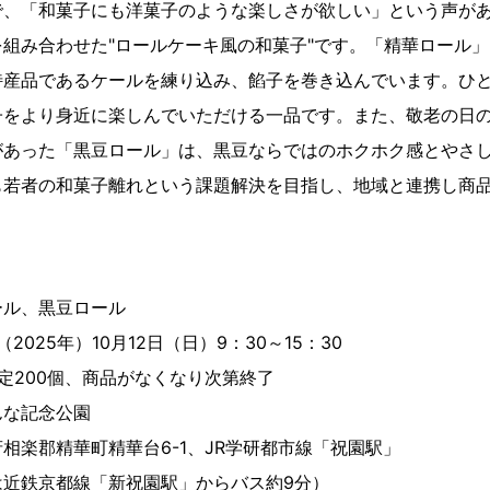
で、「和菓子にも洋菓子のような楽しさが欲しい」という声が
組み合わせた"ロールケーキ風の和菓子"です。「精華ロール
特産品であるケールを練り込み、餡子を巻き込んでいます。ひ
子をより身近に楽しんでいただける一品です。また、敬老の日
があった「黒豆ロール」は、黒豆ならではのホクホク感とやさ
も若者の和菓子離れという課題解決を目指し、地域と連携し商
。
ル、黒豆ロール
025年）10月12日（日）9：30～15：30
個、商品がなくなり次第終了
んな記念公園
華町精華台6-1、JR学研都市線「祝園駅」
線「新祝園駅」からバス約9分）