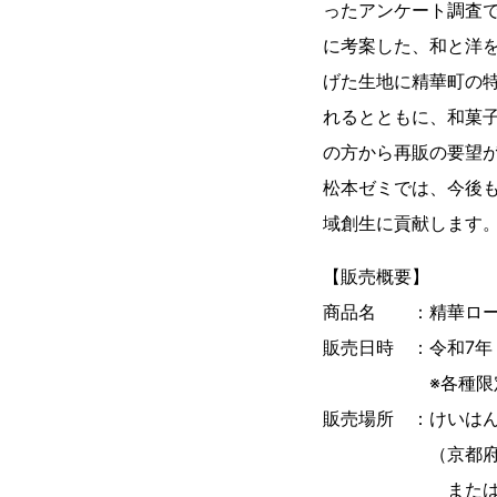
ったアンケート調査
に考案した、和と洋を
げた生地に精華町の
れるとともに、和菓
の方から再販の要望
松本ゼミでは、今後
域創生に貢献します
【販売概要】
商品名 ：精華ロー
販売日時 ：令和7年（2
※各種限定200
販売場所 ：けいは
（京都府相楽郡精
または近鉄京都