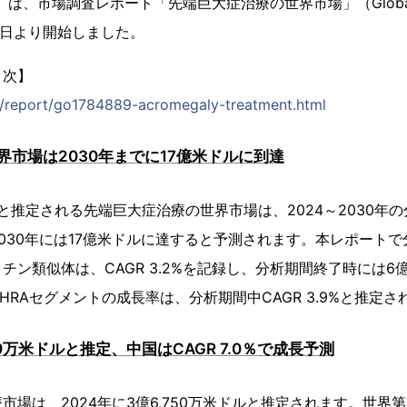
は、市場調査レポート「先端巨大症治療の世界市場」（Global Indus
月21日より開始しました。
目次】
jp/report/go1784889-acromegaly-treatment.html
市場は2030年までに17億米ドルに到達
ルと推定される先端巨大症治療の世界市場は、2024～2030年
し、2030年には17億米ドルに達すると予測されます。本レポート
チン類似体は、CAGR 3.2%を記録し、分析期間終了時には6
HRAセグメントの成長率は、分析期間中CAGR 3.9%と推定さ
0万米ドルと推定、中国はCAGR 7.0％で成長予測
市場は、2024年に3億6,750万米ドルと推定されます。世界