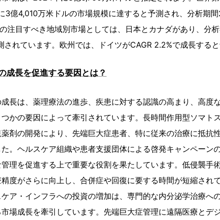
に3億4,010万米ドルの市場規模に達すると予測され、分析期間20
の他の注目すべき地域別市場としては、日本とカナダがあり、分析
と予測されています。欧州では、ドイツがCAGR 2.2%で成長す
の成長を促進する要因とは？
の成長は、薬理療法の進歩、疾患に対する認識の高まり、高度
くつかの要因によって牽引されています。長時間作用型ソマトス
規薬剤の開発により、先端巨大症患者、特に従来の治療に抵抗
した。ヘルスケア組織や患者支援団体による啓発キャンペーン
な管理を促進する上で重要な役割を果たしています。低侵襲手
療精度がさらに向上し、合併症や回復に要する時間が短縮され
スケア・インフラへの投資の増加は、専門的な内分泌学治療へ
る市場成長を牽引しています。先端巨大症管理に遠隔医療とデ