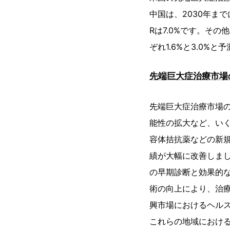
中国は、2030年まで
Rは7.0%です。そ
ぞれ1.6%と3.0%
先端巨大症治療市場
先端巨大症治療市場
能性の拡大など、い
容体拮抗薬などの新
績が大幅に改善しま
の早期診断と効果的
術の向上により、治
興市場におけるヘル
これらの地域におけ