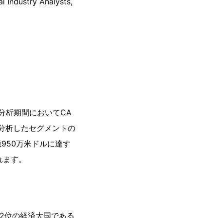
try Analysts,
の分析期間においてCA
で分析したセグメントの
億950万米ドルに達す
れます。
第2位の経済大国である