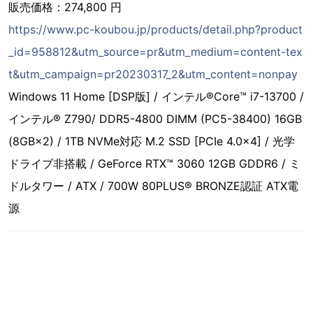
販売価格：274,800 円
https://www.pc-koubou.jp/products/detail.php?product
_id=958812&utm_source=pr&utm_medium=content-tex
t&utm_campaign=pr20230317_2&utm_content=nonpay
Windows 11 Home [DSP版] / インテル®Core™ i7-13700 /
インテル® Z790/ DDR5-4800 DIMM (PC5-38400) 16GB
(8GB×2) / 1TB NVMe対応 M.2 SSD [PCIe 4.0×4] / 光学
ドライブ非搭載 / GeForce RTX™ 3060 12GB GDDR6 / ミ
ドルタワー / ATX / 700W 80PLUS® BRONZE認証 ATX電
源