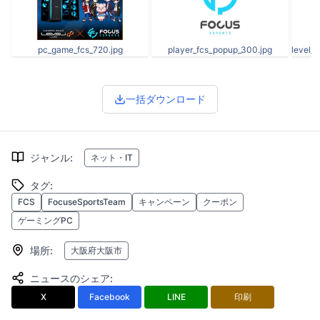
pc_game_fcs_720.jpg
player_fcs_popup_300.jpg
一括ダウンロード
ジャンル
:
ネット・IT
タグ
:
FCS
FocuseSportsTeam
キャンペーン
クーポン
ゲーミングPC
場所
:
大阪府大阪市
ニュースのシェア
:
X
Facebook
LINE
印刷