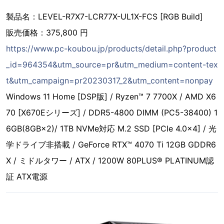
製品名：LEVEL-R7X7-LCR77X-UL1X-FCS [RGB Build]
販売価格：375,800 円
https://www.pc-koubou.jp/products/detail.php?product
_id=964354&utm_source=pr&utm_medium=content-tex
t&utm_campaign=pr20230317_2&utm_content=nonpay
Windows 11 Home [DSP版] / Ryzen™ 7 7700X / AMD X6
70 [X670Eシリーズ] / DDR5-4800 DIMM (PC5-38400) 1
6GB(8GB×2)/ 1TB NVMe対応 M.2 SSD [PCIe 4.0×4] / 光
学ドライブ非搭載 / GeForce RTX™ 4070 Ti 12GB GDDR6
X / ミドルタワー / ATX / 1200W 80PLUS® PLATINUM認
証 ATX電源