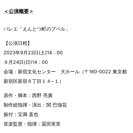
＜公演概要＞
バレエ「えんとつ町のプペル」
【公演日程】
2023年9月23日(土)14：00
９月24日(日)14：00
会場：新宿文化センター 大ホール（〒160-0022 東京都
新宿区新宿６丁目１４−１）
原作・脚本：西野 亮廣
制作総指揮・演出：関 巴瑠花
振付：宝満 直也
音楽監督・指揮：冨田実里