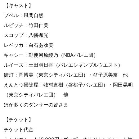
【キャスト】
プペル：風間自然
ルビッチ：竹田仁美
スコップ：八幡顕光
レベッカ：白石あゆ美
キャシー：勅使河原綾乃（NBAバレエ団）
ルイーズ：土田明日香（バレエシャンブルウエスト）
街灯：岡博美（東京シティバレエ団）・盆子原美奈 他
えんとつ掃除屋：牧村直樹（谷桃子バレエ団）・岡田晃明
（東京シティバレエ団） 他
ほか多くのダンサーの皆さま
【チケット】
チケット代金：