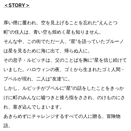
＜STORY＞
厚い煙に覆われ、空を見上げることを忘れた”えんとつ
町”の住人は、青い空も煌めく星も知りません。
そんな中、この街でただ一人、”星”を語っていたブルーノ
は星を見るために海に出て、帰らぬ人に。
その息子・ルビッチは、父のことばを胸に“星を信じ続けて
いました。ハロウィンの夜、ゴミから生まれたゴミ人間・
プペルが現れ、二人は”友達”に。
しかし、ルビッチがプペルに”星”の話をしたことをきっか
けに町のみんなに嘘つきと後ろ指をさされ、のけものにさ
れ、塞ぎ込んでしまいます。
あきらめずにチャレンジするすべての人に贈る、冒険物
語。