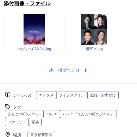
添付画像・ファイル
pb_flyer_0602小.jpg
組写２.jpg
一括ダウンロード
ジャンル
:
エンタメ
ライフスタイル
旅行・お出かけ
タグ
:
えんとつ町のプペル
バレエ
バレエ『えんとつ町のプペル』
ファミリー
家族
場所
:
東京都新宿区