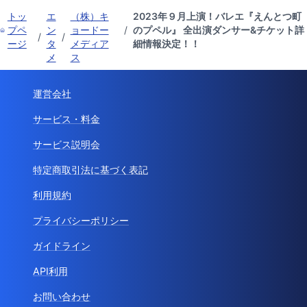
トッ
エ
（株）キ
2023年９月上演！バレエ『えんとつ町
プペ
ン
ョードー
/
のプペル』 全出演ダンサー&チケット詳
/
/
ージ
タ
メディア
細情報決定！！
メ
ス
運営会社
サービス・料金
サービス説明会
特定商取引法に基づく表記
利用規約
プライバシーポリシー
ガイドライン
API利用
お問い合わせ