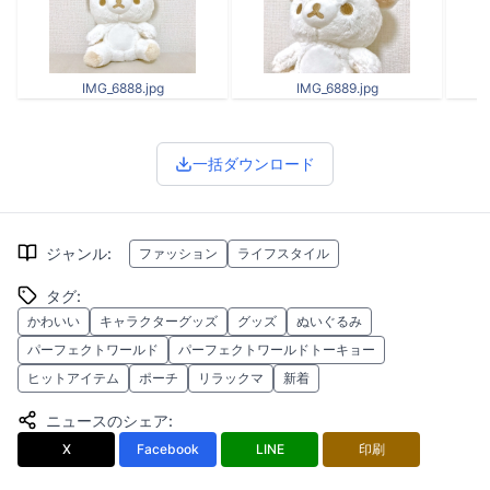
IMG_6888.jpg
IMG_6889.jpg
I
一括ダウンロード
ジャンル
:
ファッション
ライフスタイル
タグ
:
かわいい
キャラクターグッズ
グッズ
ぬいぐるみ
パーフェクトワールド
パーフェクトワールドトーキョー
ヒットアイテム
ポーチ
リラックマ
新着
ニュースのシェア
:
X
Facebook
LINE
印刷