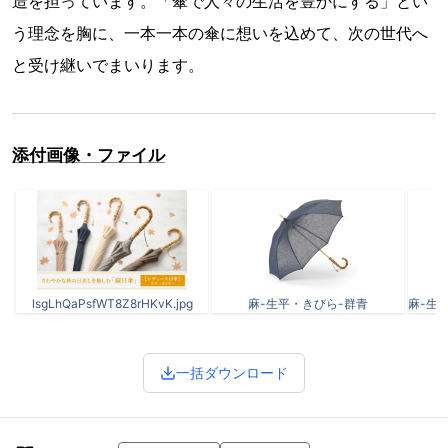
造を担っています。「傘で人々の生活を豊かにする」とい
う理念を胸に、一本一本の傘に想いを込めて、次の世代へ
と受け継いでまいります。
添付画像・ファイル
lsgLhQaPsfWT8Z8rHKvK.jpg
麻-生平・きびら-群青
一括ダウンロード