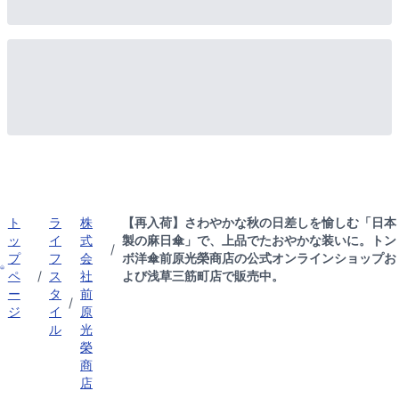
ト
ラ
株
【再入荷】さわやかな秋の日差しを愉しむ「日本
ッ
イ
式
製の麻日傘」で、上品でたおやかな装いに。トン
/
プ
フ
会
ボ洋傘前原光榮商店の公式オンラインショップお
ペ
/
ス
社
よび浅草三筋町店で販売中。
ー
タ
前
/
ジ
イ
原
ル
光
榮
商
店