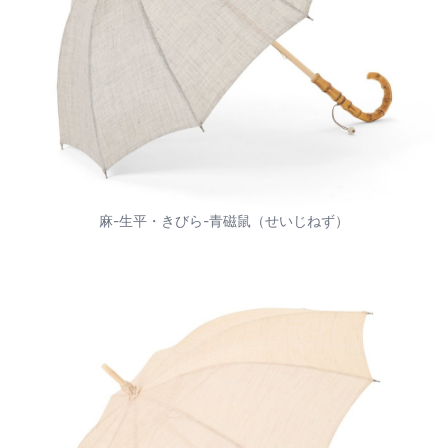
麻-生平・きびら-青磁鼠（せいじねず）