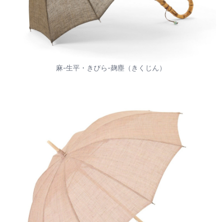
麻-生平・きびら-麹塵（きくじん）