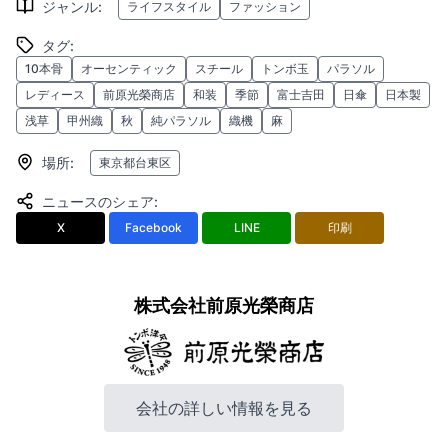
ジャンル
:
ライフスタイル
ファッション
タグ
:
10本骨
オーセンティック
スチール
トンボ玉
パラソル
レディース
前原光榮商店
和装
季節
富士吉田
日傘
日本製
浅草
甲州織
秋
純パラソル
織機
麻
場所
:
東京都台東区
ニュースのシェア
:
X
Facebook
LINE
印刷
株式会社前原光榮商店
会社の詳しい情報を見る