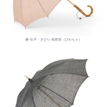
麻-生平・きびら-枇杷茶（びわちゃ）