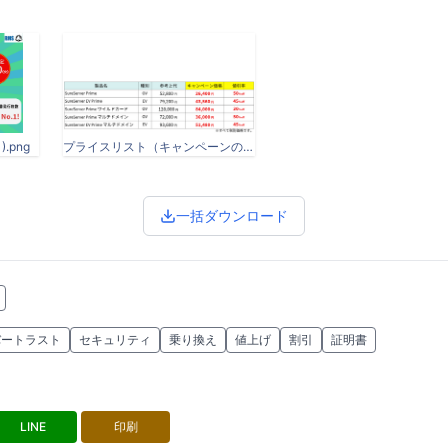
.png
プライスリスト（キャンペーンのリリース用）-黄.png
一括ダウンロード
バートラスト
セキュリティ
乗り換え
値上げ
割引
証明書
LINE
印刷