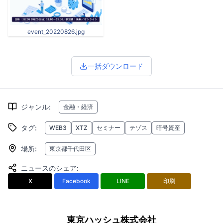
event_20220826.jpg
一括ダウンロード
ジャンル
:
金融・経済
タグ
:
WEB3
XTZ
セミナー
テゾス
暗号資産
場所
:
東京都千代田区
ニュースのシェア
:
X
Facebook
LINE
印刷
東京ハッシュ株式会社