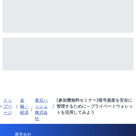
トッ
金
東京ハ
[参加費無料セミナー]暗号資産を安全に
プペ
/
融・
ッシュ
/
管理するために～プライベートウォレッ
/
ージ
経済
株式会
トを活用してみよう
社
運営会社