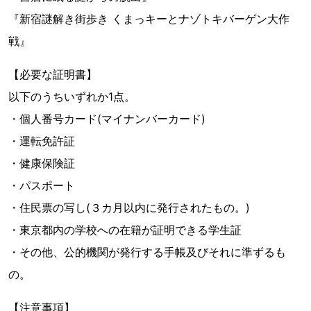
『新宿謎解き街歩き くまっキーとナゾトキバーゲン大作
戦』
【必要な証明書】
以下のうちいずれか1点。
・個人番号カード(マイナンバーカード)
・運転免許証
・健康保険証
・パスポート
・住⺠票の写し(３カ⽉以内に発⾏されたもの。)
・東京都内の学校への在籍が証明できる学生証
・その他、公的機関が発⾏する⼿帳及びそれに準ずるも
の。
【注意事項】