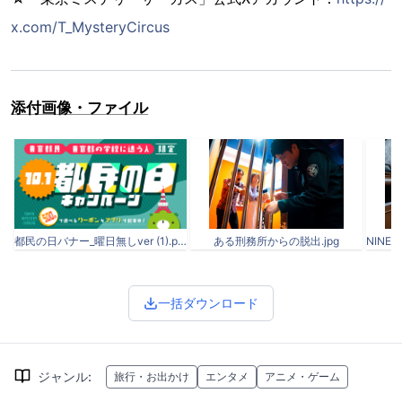
x.com/T_MysteryCircus
添付画像・ファイル
都民の日バナー_曜日無しver (1).png
ある刑務所からの脱出.jpg
一括ダウンロード
ジャンル
:
旅行・お出かけ
エンタメ
アニメ・ゲーム