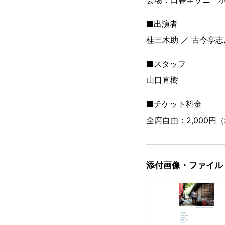
■出演者
桂三木助 ／ 古今亭志
■スタッフ
山口直樹
■チケット料金
全席自由：2,000円
添付画像・ファイル