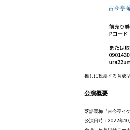
推しに投票する育成
公演概要
落語裏梅『古今亭イ
公演日時：2022年10月
会場：日暮里サニーホ