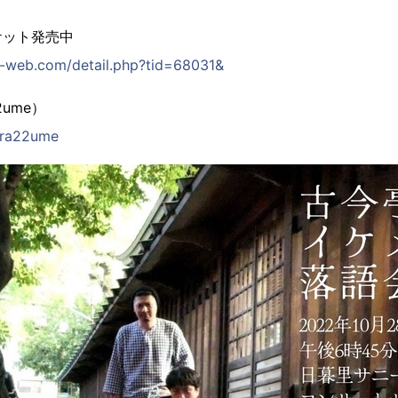
ケット発売中
i-web.com/detail.php?tid=68031&
2ume）
/ura22ume