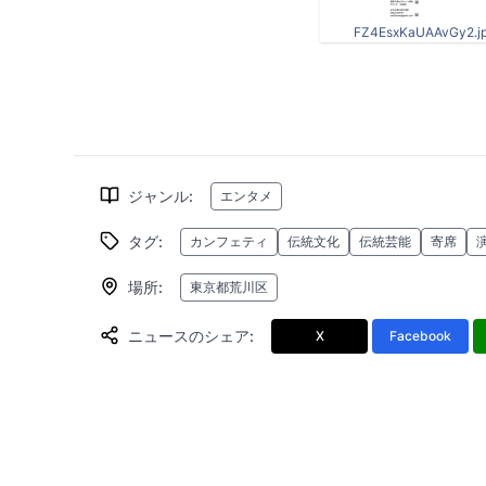
FZ4EsxKaUAAvGy2.j
ジャンル
:
エンタメ
タグ
:
カンフェティ
伝統文化
伝統芸能
寄席
場所
:
東京都荒川区
ニュースのシェア
:
X
Facebook