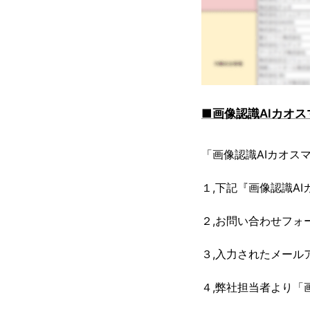
■画像認識AIカオ
「画像認識AIカオス
１,下記『画像認識A
２,お問い合わせフォ
３,入力されたメール
４,弊社担当者より「