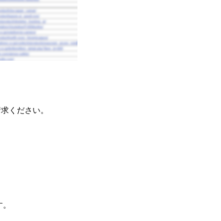
請求ください。
。
す。