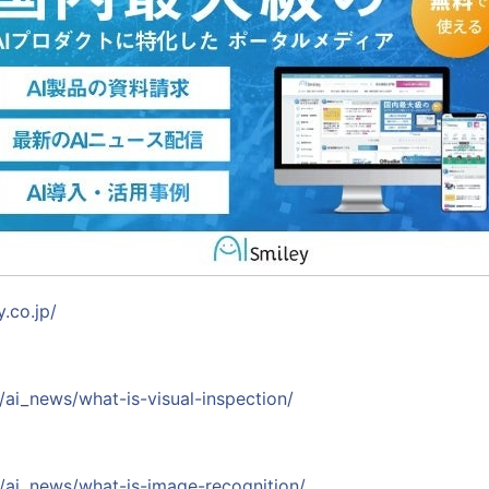
y.co.jp/
p/ai_news/what-is-visual-inspection/
jp/ai_news/what-is-image-recognition/