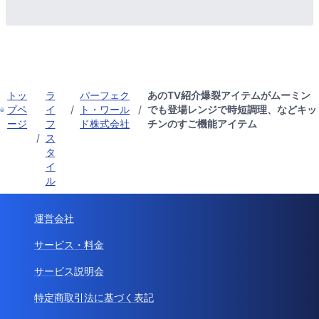
トッ
ラ
パーフェク
あのTV紹介爆裂アイテムがムーミン
プペ
イ
/
ト・ワール
/
でも登場レンジで時短調理、などキッ
ージ
フ
ド株式会社
チンのすご機能アイテム
/
ス
タ
イ
ル
運営会社
サービス・料金
サービス説明会
特定商取引法に基づく表記