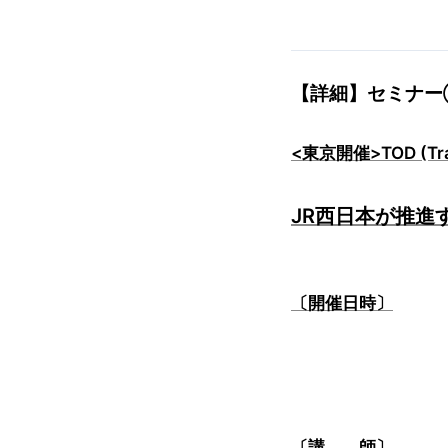
【詳細】セミナ
<東京開催>TOD (Tran
JR西日本が推進
〔開催日時〕
〔講 師〕