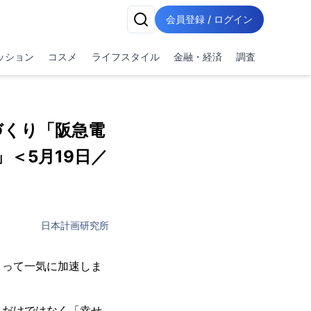
会員登録 / ログイン
ッション
コスメ
ライフスタイル
金融・経済
調査
づくり「阪急電
＜5月19日／
日本計画研究所
よって一気に加速しま
」だけではなく「幸せ