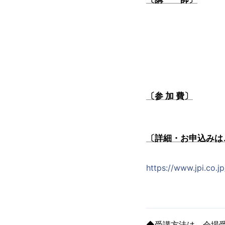
〔参 加 費〕
〔詳細・お申込みは
https://www.jpi.co.
◆受講方法は、会場