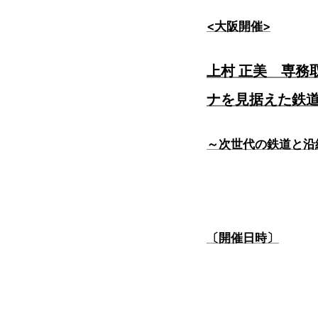
<大阪開催>
上村 正美 専務
ナを見据えた鉄
～次世代の鉄道と沿
〔開催日時〕