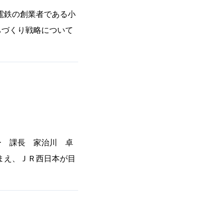
電鉄の創業者である小
ちづくり戦略について
ー 課長 家治川 卓
まえ、ＪＲ西日本が目