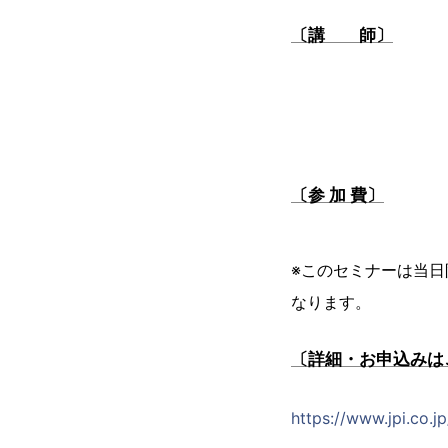
〔講 師〕
〔参 加 費〕
※このセミナーは当
なります。
〔詳細・お申込みは
https://www.jpi.co.