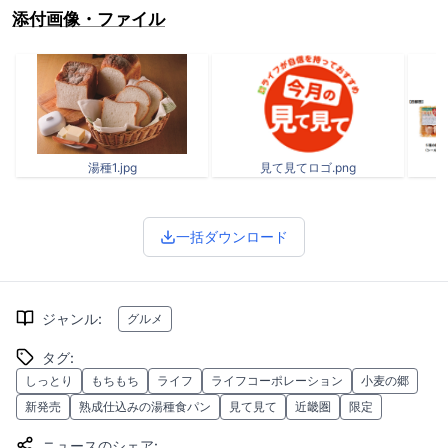
添付画像・ファイル
湯種1.jpg
見て見てロゴ.png
一括ダウンロード
ジャンル
:
グルメ
タグ
:
しっとり
もちもち
ライフ
ライフコーポレーション
小麦の郷
新発売
熟成仕込みの湯種食パン
見て見て
近畿圏
限定
ニュースのシェア
: