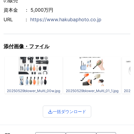
の販売
資本金 ： 5,000万円
URL ：
https://www.hakubaphoto.co.jp
添付画像・ファイル
20250529blower_Multi_00w.jpg
20250529blower_Multi_01_1.jpg
20250
一括ダウンロード