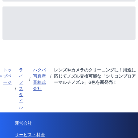
トッ
ラ
ハクバ
レンズやカメラのクリーニングに！用途に
プペ
イ
写真産
/
応じてノズル交換可能な「シリコンブロア
/
ージ
フ
業株式
ーマルチノズル」6色を新発売！
/
ス
会社
タ
イ
ル
運営会社
サービス・料金