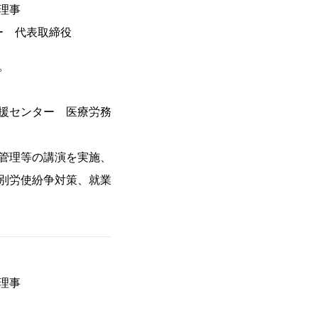
理事
ー 代表取締役
。
援センター 医療労務
管理等の講演を実施、
別労使紛争対策、就業
理事